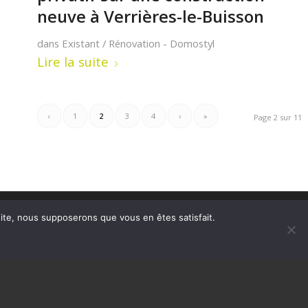
neuve à Verrières-le-Buisson
dans
Existant / Rénovation - Domostyl
Lire la suite
‹
1
2
3
4
›
»
Page 2 sur 11
 site, nous supposerons que vous en êtes satisfait.
LIENS UTILES
Ascenseur privatif et normes
Fiscalité des ascenseurs individuels
FAQ