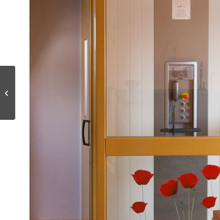
Installation de
l’ascenseur doméco à
Neuilly-sur-Seine