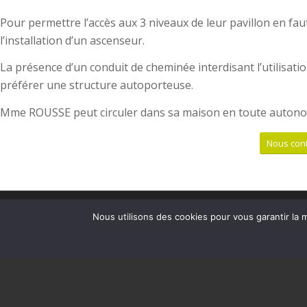
Pour permettre l’accès aux 3 niveaux de leur pavillon en f
l’installation d’un ascenseur.
La présence d’un conduit de cheminée interdisant l’utilisati
préférer une structure autoporteuse.
Mme ROUSSE peut circuler dans sa maison en toute autono
Nous cont
Nous utilisons des cookies pour vous garantir la m
VOTRE
Ascenseur
Votre Proje
Gestion de