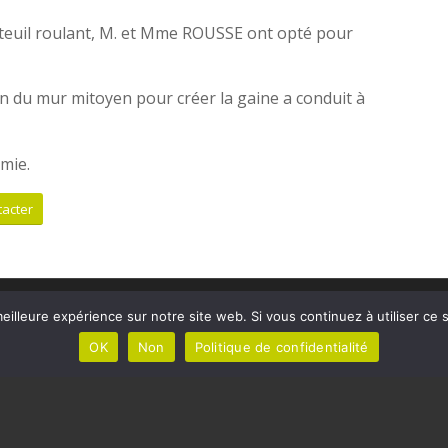
auteuil roulant, M. et Mme ROUSSE ont opté pour
on du mur mitoyen pour créer la gaine a conduit à
mie.
acter
eilleure expérience sur notre site web. Si vous continuez à utiliser ce
 FUTUR ASCENSEUR
DOMOLIFT VOUS
OK
Non
Politique de confidentialité
ACCOMPAGNE
s de maison
L’entreprise
t
Contact
 projet d’un ascenseur de