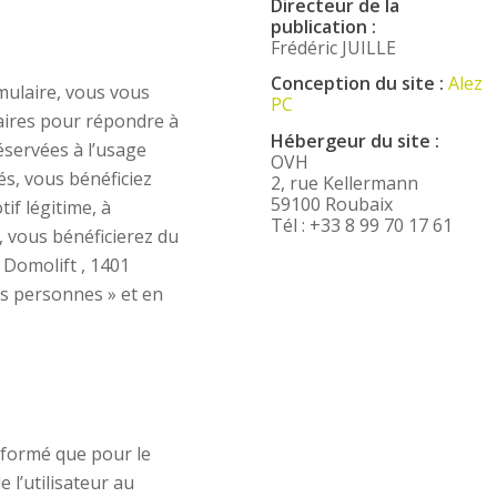
Directeur de la
publication :
Frédéric JUILLE
Conception du site :
Alez
mulaire, vous vous
PC
aires pour répondre à
Hébergeur du site :
éservées à l’usage
OVH
és, vous bénéficiez
2, rue Kellermann
59100 Roubaix
if légitime, à
Tél : +33 8 99 70 17 61
, vous bénéficierez du
 Domolift , 1401
es personnes » et en
 informé que pour le
 l’utilisateur au