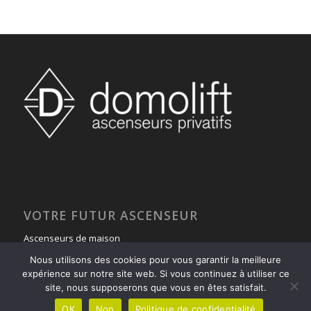
VOTRE FUTUR ASCENSEUR
Ascenseurs de maison
Votre Projet
Nous utilisons des cookies pour vous garantir la meilleure
expérience sur notre site web. Si vous continuez à utiliser ce
Gestion de projet d’un ascenseur de maison
site, nous supposerons que vous en êtes satisfait.
Demande de Devis
OK
Non
Politique de confidentialité