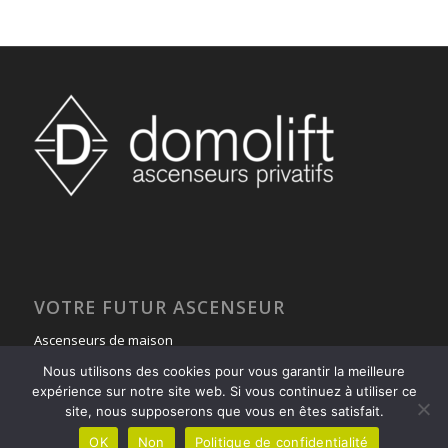
VOTRE FUTUR ASCENSEUR
Ascenseurs de maison
Votre Projet
Nous utilisons des cookies pour vous garantir la meilleure
expérience sur notre site web. Si vous continuez à utiliser ce
Gestion de projet d’un ascenseur de maison
site, nous supposerons que vous en êtes satisfait.
Demande de Devis
OK
Non
Politique de confidentialité