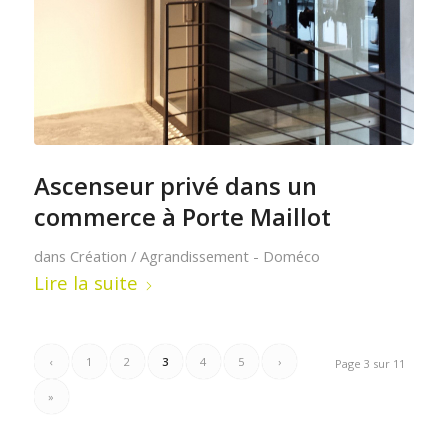
Ascenseur privé dans un
commerce à Porte Maillot
dans
Création / Agrandissement - Doméco
Lire la suite
‹
1
2
3
4
5
›
Page 3 sur 11
»