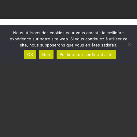
Nous utilisons des cookies pour vous garantir la meilleure
Je souhaite être rappelé !
expérience sur notre site web. Si vous continuez à utiliser ce
site, nous supposerons que vous en êtes satisfait.
OK
Non
Politique de confidentialité